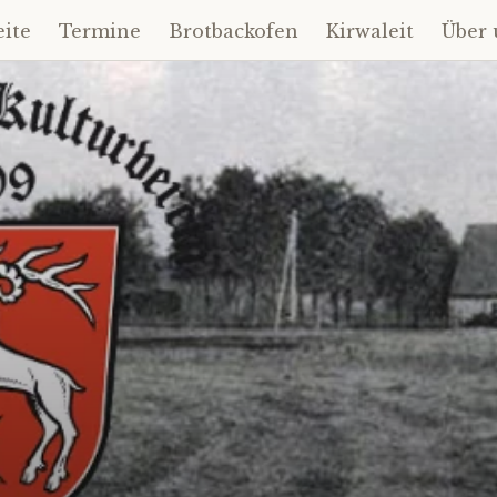
eite
Termine
Brotbackofen
Kirwaleit
Über 
t
gen