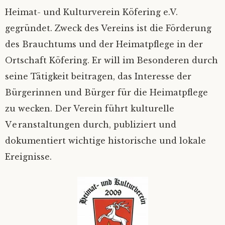
Heimat- und Kulturverein Köfering e.V.
Bilder
Impressum
gegründet. Zweck des Vereins ist die Förderung
des Brauchtums und der Heimatpflege in der
Mietinventar
2026
Ortschaft Köfering. Er will im Besonderen durch
Kontakt
2025
seine Tätigkeit beitragen, das Interesse der
Bürgerinnen und Bürger für die Heimatpflege
Satzung
Alle Jahre
zu wecken. Der Verein führt kulturelle
Veranstaltungen durch, publiziert und
Mitgliedsantrag
dokumentiert wichtige historische und lokale
Ereignisse.
Mitgliederverwaltung
Nextcloud
Ferienprogramm