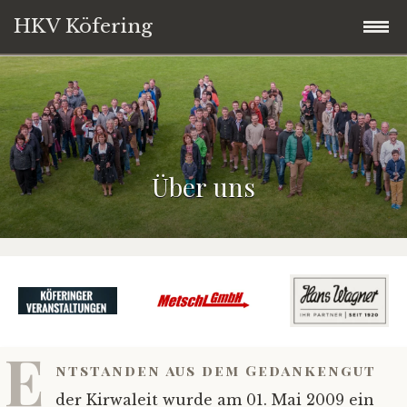
HKV Köfering
Zum
Startseite
Inhalt
springen
Termine
Über uns
Brotbackofen
Kirwaleit
Über uns
Vorstandschaft
E
ntstanden aus dem Gedankengut
Service
der Kirwaleit wurde am 01. Mai 2009 ein