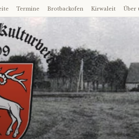
eite
Termine
Brotbackofen
Kirwaleit
Über 
t
gen