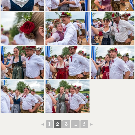
Datenschutz
◄
1
2
3
...
5
►