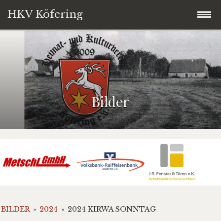
HKV Köfering
Startseite
Termine
Bilder
Brotbackofen
Kirwaleit
Über uns
Vorstandschaft
BILDER
Service
»
2024
»
2024 KIRWA SONNTAG