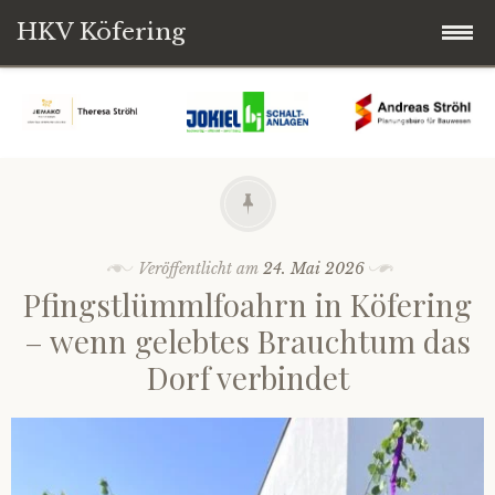
HKV Köfering
Zum
Startseite
Inhalt
springen
Termine
Brotbackofen
Veröffentlicht am
24. Mai 2026
Kirwaleit
Pfingstlümmlfoahrn in Köfering
– wenn gelebtes Brauchtum das
Über uns
Dorf verbindet
Vorstandschaft
Service