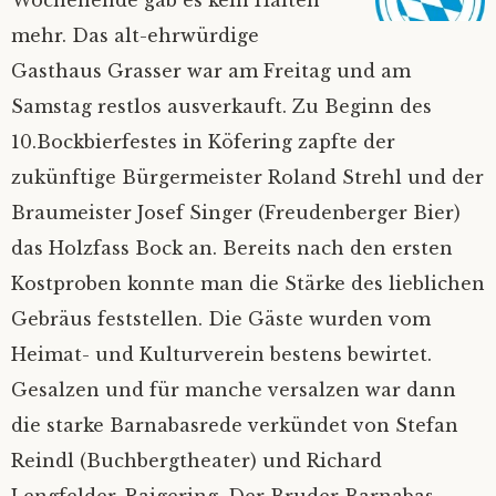
Wochenende gab es kein Halten
mehr. Das alt-ehrwürdige
Bilder
Impressum
Gasthaus Grasser war am Freitag und am
Mietinventar
2026
Samstag restlos ausverkauft. Zu Beginn des
10.Bockbierfestes in Köfering zapfte der
Kontakt
2025
zukünftige Bürgermeister Roland Strehl und der
Braumeister Josef Singer (Freudenberger Bier)
Satzung
Alle Jahre
das Holzfass Bock an. Bereits nach den ersten
Kostproben konnte man die Stärke des lieblichen
Mitgliedsantrag
Gebräus feststellen. Die Gäste wurden vom
Mitgliederverwaltung
Heimat- und Kulturverein bestens bewirtet.
Gesalzen und für manche versalzen war dann
Nextcloud
die starke Barnabasrede verkündet von Stefan
Reindl (Buchbergtheater) und Richard
Ferienprogramm