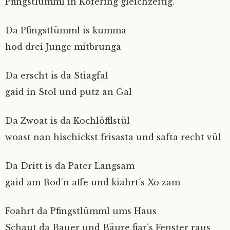
Pfingstlümml in Köfering gleichzeitig.
Da Pfingstlümml is kumma
hod drei Junge mitbrunga
Da erscht is da Stiagfal
gaid in Stol und putz an Gal
Da Zwoat is da Kochlöfflstül
woast nan hischickst frisasta und safta recht vül
Da Dritt is da Pater Langsam
gaid am Bod´n affe und kiahrt´s Xo zam
Foahrt da Pfingstlümml ums Haus
Schaut da Bauer und Bäure fiar´s Fenster raus