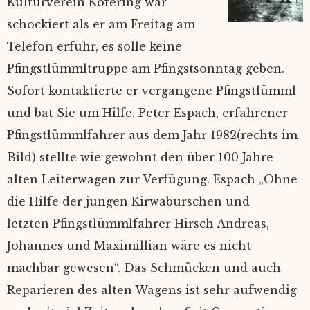
Kulturverein Köfering war
Bilder
Impressum
schockiert als er am Freitag am
Telefon erfuhr, es solle keine
Mietinventar
2026
Pfingstlümmltruppe am Pfingstsonntag geben.
Sofort kontaktierte er vergangene Pfingstlümml
Kontakt
2025
und bat Sie um Hilfe. Peter Espach, erfahrener
Pfingstlümmlfahrer aus dem Jahr 1982(rechts im
Satzung
Alle Jahre
Bild) stellte wie gewohnt den über 100 Jahre
Mitgliedsantrag
alten Leiterwagen zur Verfügung. Espach „Ohne
die Hilfe der jungen Kirwaburschen und
Mitgliederverwaltung
letzten
Pfingstlümmlfahrer Hirsch Andreas,
Johannes und Maximillian wäre es nicht
Nextcloud
machbar gewesen“. Das Schmücken und auch
Reparieren des alten Wagens ist sehr aufwendig
Ferienprogramm