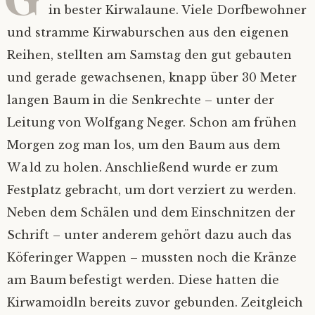
in bester Kirwalaune. Viele Dorfbewohner
Bilder
Impressum
und stramme Kirwaburschen aus den eigenen
Reihen, stellten am Samstag den gut gebauten
Mietinventar
2026
und gerade gewachsenen, knapp über 30 Meter
langen Baum in die Senkrechte – unter der
Kontakt
2025
Leitung von Wolfgang Neger. Schon am frühen
Satzung
Alle Jahre
Morgen zog man los, um den Baum aus dem
Wald zu holen.
Anschließend wurde er zum
Mitgliedsantrag
Festplatz gebracht, um dort verziert zu werden.
Neben dem Schälen und dem Einschnitzen der
Mitgliederverwaltung
Schrift – unter anderem gehört dazu auch das
Köferinger Wappen – mussten noch die Kränze
Nextcloud
am Baum befestigt werden. Diese hatten die
Ferienprogramm
Kirwamoidln bereits zuvor gebunden. Zeitgleich