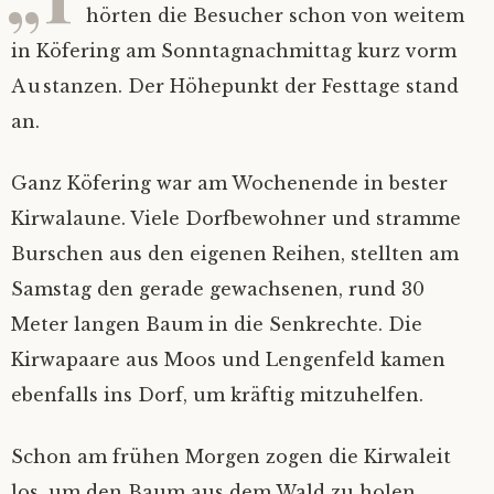
hörten die Besucher schon von weitem
Bilder
Impressum
in Köfering am Sonntagnachmittag kurz vorm
Austanzen. Der Höhepunkt der Festtage stand
Mietinventar
2026
an.
Kontakt
2025
Ganz Köfering war am Wochenende in bester
Kirwalaune. Viele Dorfbewohner und stramme
Satzung
Alle Jahre
Burschen aus den eigenen Reihen, stellten am
Mitgliedsantrag
Samstag den gerade gewachsenen, rund 30
Meter langen Baum in die Senkrechte. Die
Mitgliederverwaltung
Kirwapaare aus Moos und Lengenfeld kamen
ebenfalls ins Dorf, um kräftig mitzuhelfen.
Nextcloud
Schon am frühen Morgen zogen die Kirwaleit
Ferienprogramm
los, um den Baum aus dem Wald zu holen.