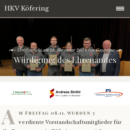
HKV Köfering
Zum
Startseite
Inhalt
springen
Termine
Veröffentlicht am
18. November 2024
von
Gascoigne
Würdigung des Ehrenamtes
Brotbackofen
Kirwaleit
Über uns
A
Vorstandschaft
m Freitag 08.11. wurden 5
verdiente Vorstandschaftsmitglieder für
Service