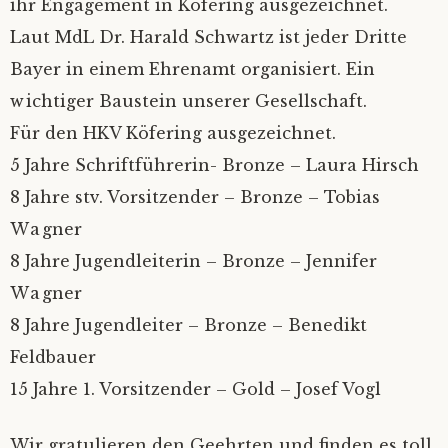
ihr Engagement in Köfering ausgezeichnet.
Bilder
Impressum
Laut MdL Dr. Harald Schwartz ist jeder Dritte
Bayer in einem Ehrenamt organisiert. Ein
Mietinventar
2026
wichtiger Baustein unserer Gesellschaft.
Für den HKV Köfering ausgezeichnet.
Kontakt
2025
5 Jahre Schriftführerin- Bronze – Laura Hirsch
8 Jahre stv. Vorsitzender – Bronze – Tobias
Satzung
Alle Jahre
Wagner
Mitgliedsantrag
8 Jahre Jugendleiterin – Bronze – Jennifer
Wagner
Mitgliederverwaltung
8 Jahre Jugendleiter – Bronze – Benedikt
Feldbauer
Nextcloud
15 Jahre 1. Vorsitzender – Gold – Josef Vogl
Ferienprogramm
Wir gratulieren den Geehrten und finden es toll,