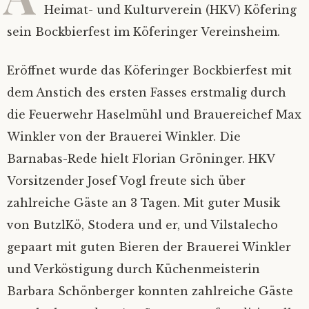
Heimat- und Kulturverein (HKV) Köfering
Bilder
Impressum
sein Bockbierfest im Köferinger Vereinsheim.
Mietinventar
2026
Eröffnet wurde das Köferinger Bockbierfest mit
dem Anstich des ersten Fasses erstmalig durch
Kontakt
2025
die Feuerwehr Haselmühl und Brauereichef Max
Winkler von der Brauerei Winkler. Die
Satzung
Alle Jahre
Barnabas-Rede hielt Florian Gröninger. HKV
Mitgliedsantrag
Vorsitzender Josef Vogl freute sich über
zahlreiche Gäste an 3 Tagen. Mit guter Musik
Mitgliederverwaltung
von ButzlKö, Stodera und er, und Vilstalecho
gepaart mit guten Bieren der Brauerei Winkler
Nextcloud
und Verköstigung durch Küchenmeisterin
Barbara Schönberger konnten zahlreiche Gäste
Ferienprogramm