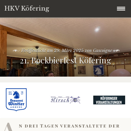
HKV Köfering
Zum
Startseite
Inhalt
springen
Termine
Veröffentlicht am
29. März 2025
von
Gascoigne
21. Bockbierfest Köfering
Brotbackofen
Kirwaleit
Über uns
Vorstandschaft
A
Service
n drei Tagen veranstaltete der