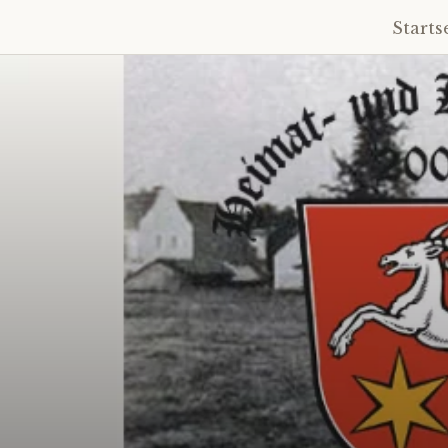
HKV Köfering
Starts