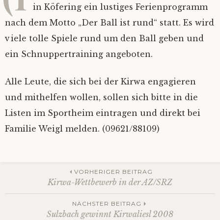
in Köfering ein lustiges Ferienprogramm
Bilder
Impressum
nach dem Motto „Der Ball ist rund“ statt. Es wird
viele tolle Spiele rund um den Ball geben und
Mietinventar
2026
ein Schnuppertraining angeboten.
Kontakt
2025
Alle Leute, die sich bei der Kirwa engagieren
und mithelfen wollen, sollen sich bitte in die
Satzung
Alle Jahre
Listen im Sportheim eintragen und direkt bei
Mitgliedsantrag
Familie Weigl melden. (09621/88109)
Mitgliederverwaltung
Beitrags-
VORHERIGER BEITRAG
Nextcloud
Kirwa-Wettbewerb in der AZ/SRZ
Navigation
NÄCHSTER BEITRAG
Ferienprogramm
Sulzbach gewinnt Kirwaliesl 2008