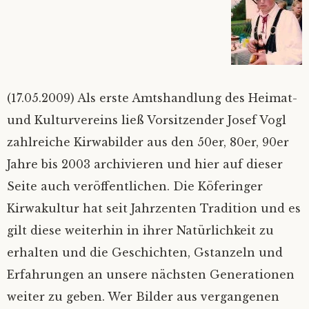
Bilder
Impressum
Mietinventar
2026
(17.05.2009) Als erste Amtshandlung des Heimat-
Kontakt
2025
und Kulturvereins ließ Vorsitzender Josef Vogl
Satzung
Alle Jahre
zahlreiche Kirwabilder aus den 50er, 80er, 90er
Jahre bis 2003 archivieren und hier auf dieser
Mitgliedsantrag
Seite auch veröffentlichen. Die Köferinger
Kirwakultur hat seit Jahrzenten Tradition und es
Mitgliederverwaltung
gilt diese weiterhin in ihrer Natürlichkeit zu
erhalten und die Geschichten, Gstanzeln und
Nextcloud
Erfahrungen an unsere nächsten Generationen
Ferienprogramm
weiter zu geben. Wer Bilder aus vergangenen