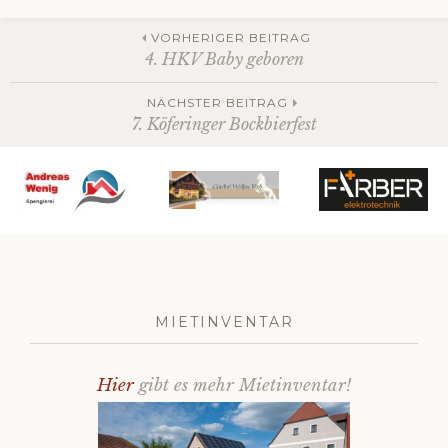
Beitrags-
Datenschutz
VORHERIGER BEITRAG
4. HKV Baby geboren
Navigation
NÄCHSTER BEITRAG
7. Köferinger Bockbierfest
MIETINVENTAR
Hier
gibt es mehr Mietinventar!