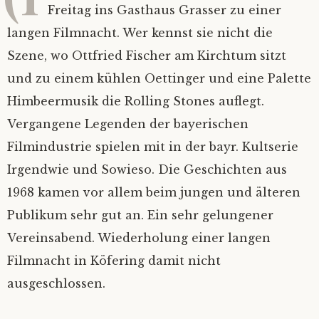
Freitag ins Gasthaus Grasser zu einer
Bilder
Impressum
langen Filmnacht. Wer kennst sie nicht die
Szene, wo Ottfried Fischer am Kirchtum sitzt
Mietinventar
2026
und zu einem kühlen Oettinger und eine Palette
Himbeermusik die Rolling Stones auflegt.
Kontakt
2025
Vergangene Legenden der bayerischen
Satzung
Alle Jahre
Filmindustrie spielen mit in der bayr. Kultserie
Irgendwie und Sowieso. Die Geschichten aus
Mitgliedsantrag
1968 kamen vor allem beim jungen und älteren
Publikum sehr gut an. Ein sehr gelungener
Mitgliederverwaltung
Vereinsabend. Wiederholung einer langen
Filmnacht in Köfering damit nicht
Nextcloud
ausgeschlossen.
Ferienprogramm