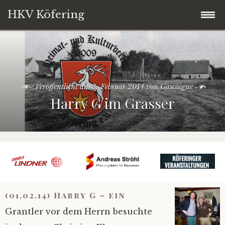
HKV Köfering
Zum
Startseite
Inhalt
springen
Termine
Veröffentlicht am
3. Februar 2014
von
Gascoigne
Harry G im Grasser
Brotbackofen
Kirwaleit
Über uns
Vorstandschaft
(01.02.14) Harry G – ein
Grantler vor dem Herrn besuchte
Service