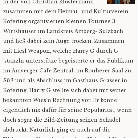
in der von Christian Klostermann
Bilder
Impressum
zusammen mit dem Heimat- und Kulturverein
Köfering organisierten kleinen Tournee 3
Mietinventar
2026
Wirtshäuser im Landkreis Amberg- Sulzbach
und ließ dabei kein Auge trocken. Zusammen
Kontakt
2025
mit Liesl Weapon, welche Harry G durch G
´stanzln unterstütze begeisterte er das Publikum
Satzung
Alle Jahre
im Amverger Cafe Zentral, im Rouherer Saal zu
Mitgliedsantrag
Süß und als Abschluss im Gasthaus Grasser in
Köfering.
Harry G stellte sich dabei mit seiner
Mitgliederverwaltung
bekannten Wies´n Rechnung vor.
Er könne
eigentlich nix dafür für seine Popularität, wenn
Nextcloud
doch sogar die Bild-Zeitung seinen Schädel
abdruckt. Natürlich ging er auch auf die
Ferienprogramm