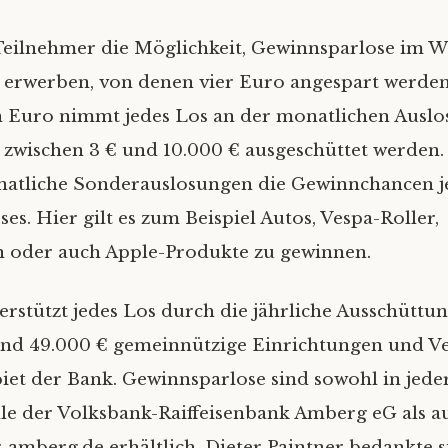
eilnehmer die Möglichkeit, Gewinnsparlose im We
 erwerben, von denen vier Euro angespart werde
 Euro nimmt jedes Los an der monatlichen Auslosu
 zwischen 3 € und 10.000 € ausgeschüttet werden
atliche Sonderauslosungen die Gewinnchancen j
es. Hier gilt es zum Beispiel Autos, Vespa-Roller,
n oder auch Apple-Produkte zu gewinnen.
erstützt jedes Los durch die jährliche Ausschüttu
und 49.000 € gemeinnützige Einrichtungen und V
iet der Bank. Gewinnsparlose sind sowohl in jede
lle der Volksbank-Raiffeisenbank Amberg eG als a
-amberg.de erhältlich. Dieter Paintner bedankte s