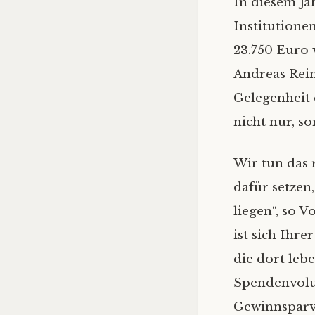
In diesem Ja
Institutione
23.750 Euro 
Andreas Reind
Gelegenheit 
nicht nur, s
Wir tun das
dafür setzen
liegen“, so 
ist sich Ihr
die dort leb
Spendenvolu
Gewinnsparv