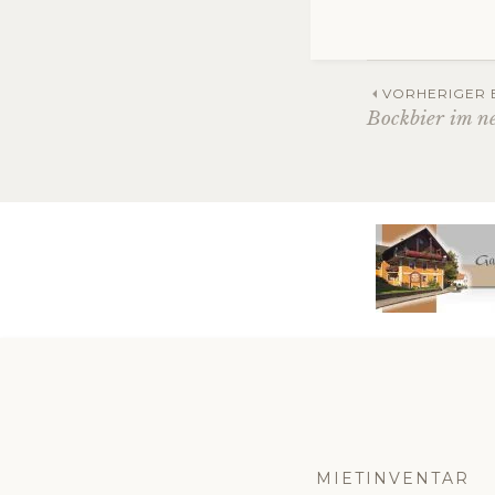
Beitra
VORHERIGER 
Bockbier im n
Navig
MIETINVENTAR