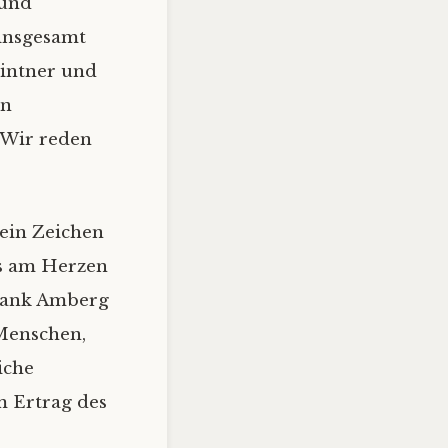
 und
 insgesamt
aintner und
en
„Wir reden
ein Zeichen
rs am Herzen
nbank Amberg
 Menschen,
iche
m Ertrag des