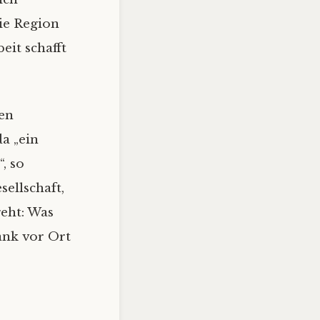
ie Region
eit schafft
en
a „ein
, so
sellschaft,
geht: Was
Bank vor Ort