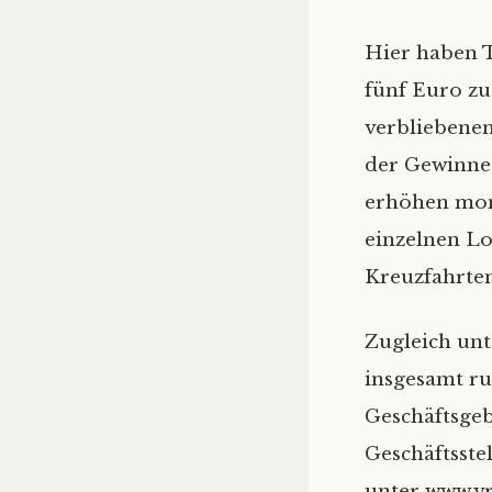
Hier haben T
fünf Euro zu
verbliebenen
der Gewinne
erhöhen mon
einzelnen Los
Kreuzfahrte
Zugleich unt
insgesamt r
Geschäftsgeb
Geschäftsste
unter www.vr