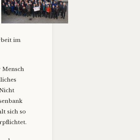
rbeit im
er Mensch
liches
Nicht
isenbank
lt sich so
pflichtet.