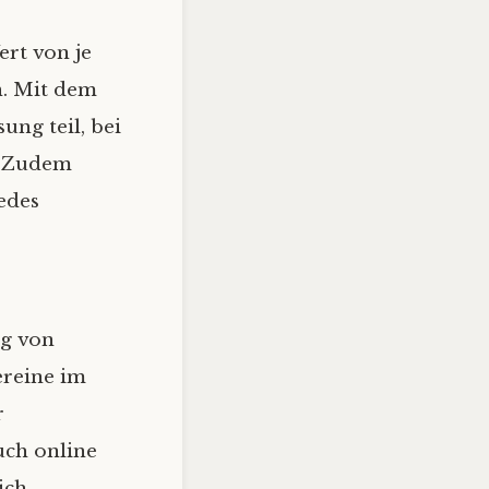
rt von je
n. Mit dem
ng teil, bei
. Zudem
edes
ng von
ereine im
r
uch online
ich