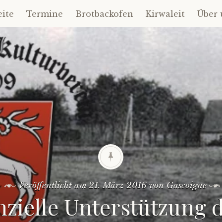
eite
Termine
Brotbackofen
Kirwaleit
Über 
t
gen
Veröffentlicht am
21. März 2016
von
Gascoigne
nzielle Unterstützung 