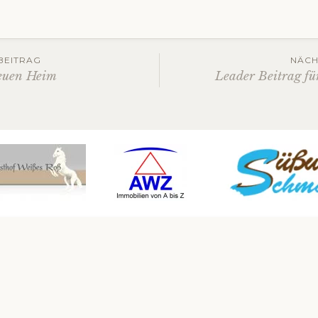
gs-
BEITRAG
NÄCH
euen Heim
Leader Beitrag fü
ation