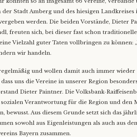
hr konnten so an insgesamt 66 Vereine, Verbände
n der Stadt Amberg und des hiesigen Landkreises
vergeben werden. Die beiden Vorstände, Dieter P
l, freuten sich, bei dieser fast schon traditionell
eine Vielzahl guter Taten vollbringen zu können: 
ondern wir handeln.
 regelmäßig und wollen damit auch immer wieder 
, dass uns die Vereine in unserer Region besonde
Vorstand Dieter Paintner. Die Volksbank-Raiffeise
er sozialen Verantwortung für die Region und den
en, bewusst. Aus diesem Grunde setzt sich das jährl
men sowohl aus Eigenleistungen als auch aus de
ereins Bayern zusammen.