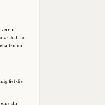
rverein
andschaft im
ehalten im
ig fiel die
reinsjahr