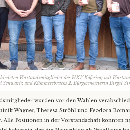
chiedeten Vorstandsmitglieder des HKV Köfering mit Vorstand 
Schwartz und Kümmersbrucks 2. Bürgermeisterin Birgit S
ndsmitglieder wurden vor den Wahlen verabschied
minik Wagner, Theresa Ströhl und Feodora Roman
. Alle Positionen in der Vorstandschaft konnten n