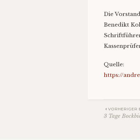
Die Vorstand
Benedikt Kol
Schriftführe
Kassenprüfe
Quelle:
https://and
Beitra
VORHERIGER 
3 Tage Bockbie
Navig