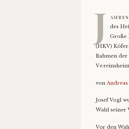
J
ahre
des He
Große 
(HKV) Köferi
Rahmen der 
Vereinsheim
von
Andreas
Josef Vogl w
Wahl seiner V
Vor den Wahl