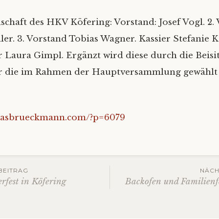
schaft des HKV Köfering: Vorstand: Josef Vogl. 2. 
ler. 3. Vorstand Tobias Wagner. Kassier Stefanie K
r Laura Gimpl. Ergänzt wird diese durch die Beisi
r die im Rahmen der Hauptversammlung gewählt
reasbrueckmann.com/?p=6079
gs-
BEITRAG
NÄCH
rfest in Köfering
Backofen und Familienfe
ation