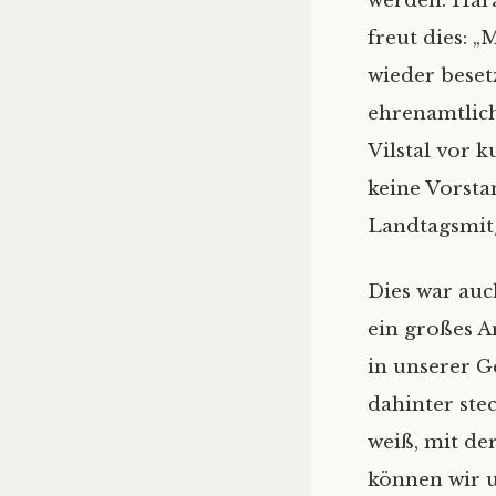
werden. Hara
freut dies: „
wieder besetz
ehrenamtlich
Vilstal vor 
keine Vorsta
Landtagsmitg
Dies war au
ein großes A
in unserer G
dahinter ste
weiß, mit de
können wir u