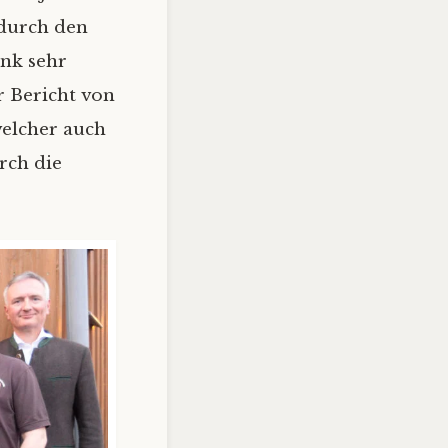
 durch den
ank sehr
r Bericht von
 welcher auch
rch die