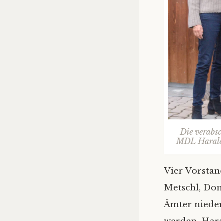
Die verabs
MDL Harald 
Vier Vorsta
Metschl, Do
Ämter nieder