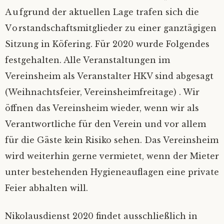
Aufgrund der aktuellen Lage trafen sich die
Bilder
Impressum
Vorstandschaftsmitglieder zu einer ganztägigen
Sitzung in Köfering. Für 2020 wurde Folgendes
Mietinventar
2026
festgehalten.
Alle Veranstaltungen im
Kontakt
2025
Vereinsheim als Veranstalter HKV sind abgesagt
(Weihnachtsfeier, Vereinsheimfreitage) . Wir
Satzung
Alle Jahre
öffnen das Vereinsheim wieder, wenn wir als
Verantwortliche für den Verein und vor allem
Mitgliedsantrag
für die Gäste kein Risiko sehen. Das Vereinsheim
wird weiterhin gerne vermietet, wenn der Mieter
Mitgliederverwaltung
unter bestehenden Hygieneauflagen eine private
Nextcloud
Feier abhalten will.
Ferienprogramm
Nikolausdienst 2020 findet ausschließlich in