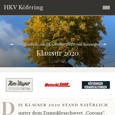
HKV Köfering
Zum
Startseite
Inhalt
springen
Termine
Veröffentlicht am
28. Oktober 2020
von
Gascoigne
Klausur 2020
Brotbackofen
Kirwaleit
Über uns
Vorstandschaft
D
ie Klausur 2020 stand natürlich
Service
unter dem Damoklesschwert „Corona“.